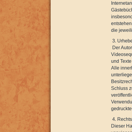
Interneta
Gästebüche
insbesond
entstehen,
die jeweil
3. Urhebe
Der Autor
Videosequ
und Texte
Alle inne
unterlieg
Besitzrec
Schluss z
veröffentl
Verwendun
gedruckte
4. Rechts
Dieser Ha