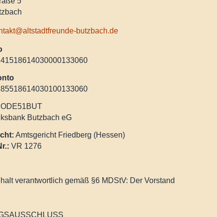
raße 5
tzbach
ntakt@altstadtfreunde-butzbach.de
o
41518614030000133060
onto
85518614030100133060
ODE51BUT
ksbank Butzbach eG
cht:
Amtsgericht Friedberg (Hessen)
r.:
VR 1276
nhalt verantwortlich gemäß §6 MDStV: Der Vorstand
GSAUSSCHLUSS