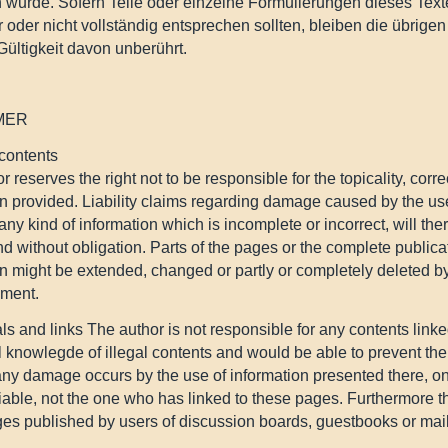
 wurde. Sofern Teile oder einzelne Formulierungen dieses Text
 oder nicht vollständig entsprechen sollten, bleiben die übrige
Gültigkeit davon unberührt.
MER
-contents
 reserves the right not to be responsible for the topicality, corr
on provided. Liability claims regarding damage caused by the use
any kind of information which is incomplete or incorrect, will there
d without obligation. Parts of the pages or the complete publicat
on might be extended, changed or partly or completely deleted by
ment.
ls and links The author is not responsible for any contents linke
l knowlegde of illegal contents and would be able to prevent the 
any damage occurs by the use of information presented there, on
iable, not the one who has linked to these pages. Furthermore the
es published by users of discussion boards, guestbooks or maili