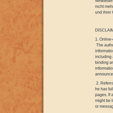
verwiesen
nicht mehr
und ihrer 
DISCLAI
1. Online
The author
informati
including 
binding an
informati
announce
2. Referra
he has ful
pages. If 
might be l
or messag