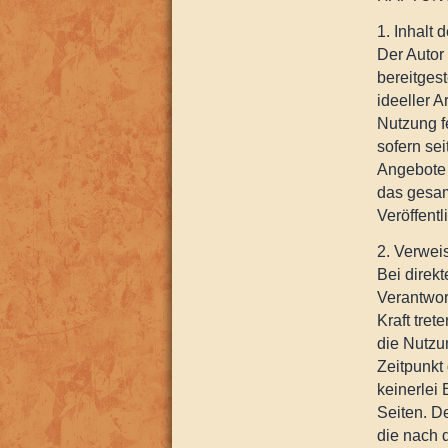
1. Inhalt
Der Autor 
bereitges
ideeller 
Nutzung f
sofern sei
Angebote s
das gesam
Veröffentl
2. Verwei
Bei direkt
Verantwor
Kraft tre
die Nutzun
Zeitpunkt 
keinerlei 
Seiten. De
die nach d