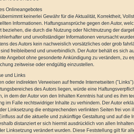
 des Onlineangebotes
übernimmt keinerlei Gewähr für die Aktualität, Korrektheit, Volls
tellten Informationen. Haftungsansprüche gegen den Autor, welc
Art beziehen, die durch die Nutzung oder Nichtnutzung der darg
ehlerhafter und unvollständiger Informationen verursacht wurde
tens des Autors kein nachweislich vorsätzliches oder grob fahrl
ind freibleibend und unverbindlich. Der Autor behält es sich au
te Angebot ohne gesonderte Ankündigung zu verändern, zu erg
ichung zeitweise oder endgültig einzustellen.
se und Links
en oder indirekten Verweisen auf fremde Internetseiten ("Links"
tungsbereiches des Autors liegen, würde eine Haftungsverpflich
ten, in dem der Autor von den Inhalten Kenntnis hat und es ihm 
g im Falle rechtswidriger Inhalte zu verhindern. Der Autor erkl
der Linksetzung die entsprechenden verlinkten Seiten frei von i
Einfluss auf die aktuelle und zukünftige Gestaltung und auf die 
shalb distanziert er sich hiermit ausdrücklich von allen Inhalten
er Linksetzung verändert wurden. Diese Feststellung gilt für al