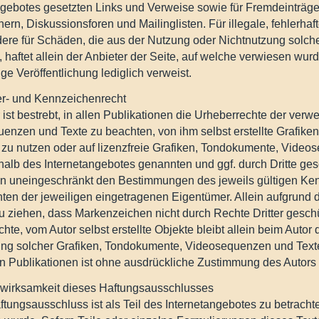
ngebotes gesetzten Links und Verweise sowie für Fremdeinträge
rn, Diskussionsforen und Mailinglisten. Für illegale, fehlerhaf
ere für Schäden, die aus der Nutzung oder Nichtnutzung solche
 haftet allein der Anbieter der Seite, auf welche verwiesen wurd
ige Veröffentlichung lediglich verweist.
r- und Kennzeichenrecht
 ist bestrebt, in allen Publikationen die Urheberrechte der ve
enzen und Texte zu beachten, von ihm selbst erstellte Grafi
 zu nutzen oder auf lizenzfreie Grafiken, Tondokumente, Video
rhalb des Internetangebotes genannten und ggf. durch Dritte g
en uneingeschränkt den Bestimmungen des jeweils gültigen Ke
hten der jeweiligen eingetragenen Eigentümer. Allein aufgrund 
u ziehen, dass Markenzeichen nicht durch Rechte Dritter geschü
ichte, vom Autor selbst erstellte Objekte bleibt allein beim Autor
g solcher Grafiken, Tondokumente, Videosequenzen und Texte
n Publikationen ist ohne ausdrückliche Zustimmung des Autors n
wirksamkeit dieses Haftungsausschlusses
ftungsausschluss ist als Teil des Internetangebotes zu betracht