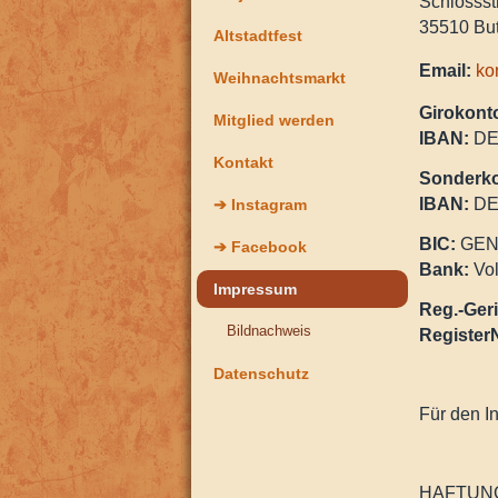
Schlossst
35510 Bu
Altstadtfest
Email:
ko
Weihnachtsmarkt
Girokont
Mitglied werden
IBAN:
DE
Kontakt
Sonderk
IBAN:
DE
➔ Instagram
BIC:
GEN
➔ Facebook
Bank:
Vol
Impressum
Reg.-Geri
Bildnachweis
RegisterN
Datenschutz
Für den I
HAFTUN